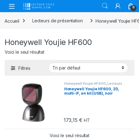
Skip to navigation
Skip to content
Open
0
Accueil
Lecteurs de présentation
Honeywell Youjie HF
Honeywell Youjie HF600
Voici le seul résultat
Filtres
Honeywell Youjie HF600
,
Lecteurs
de présentation
Honeywell Youjie HF600, 2D,
multi-IF, en kit (USB), noir
173,15
€
HT
Voici le seul résultat