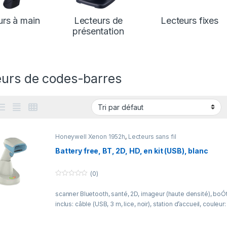
urs à main
Lecteurs de
Lecteurs fixes
présentation
eurs de codes-barres
Honeywell Xenon 1952h
,
Lecteurs sans fil
Battery free, BT, 2D, HD, en kit (USB), blanc
(0)
0
o
scanner Bluetooth, santé, 2D, imageur (haute densité), boÓt
u
t
inclus: câble (USB, 3 m, lice, noir), station d’accueil, couleur
o
f
5