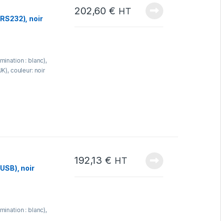
202,60
€
HT
(RS232), noir
mination : blanc),
K), couleur: noir
192,13
€
HT
USB), noir
mination : blanc),