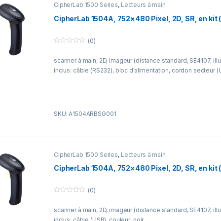
CipherLab 1500 Series
,
Lecteurs à main
CipherLab 1504A, 752×480 Pixel, 2D, SR, en kit 
(0)
0
o
scanner à main, 2D, imageur (distance standard, SE4107, illu
u
t
inclus: câble (RS232), bloc d’alimentation, cordon secteur (U
o
f
5
SKU: A1504ARBSG001
CipherLab 1500 Series
,
Lecteurs à main
CipherLab 1504A, 752×480 Pixel, 2D, SR, en kit (
(0)
0
o
scanner à main, 2D, imageur (distance standard, SE4107, illu
u
t
inclus: câble (USB), couleur: noir