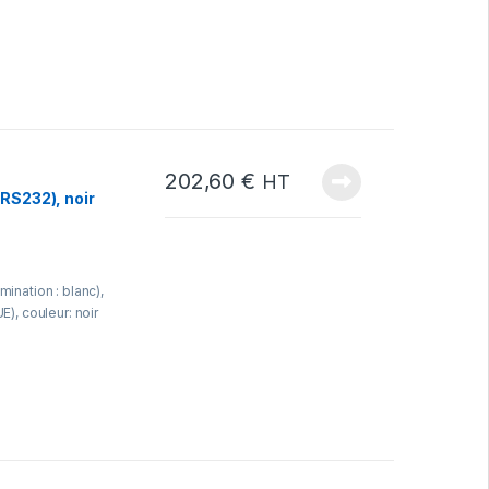
202,60
€
HT
(RS232), noir
mination : blanc),
E), couleur: noir