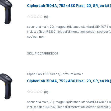
CipherLab 1504A, 752×480 Pixel, 2D, SR, en kit 
(0)
0
o
scanner à main, 2D, imageur (distance standard, SE4107, illu
u
t
inclus: câble (RS232), bloc d’alimentation, cordon secteur (
o
f
couleur: noir
5
SKU: A1504ARBKE001
CipherLab 1500 Series
,
Lecteurs à main
CipherLab 1504A, 752×480 Pixel, 2D, SR, en kit 
(0)
0
o
scanner à main, 2D, imageur (distance standard, SE4107, illu
u
t
inclus: câble (RS232), bloc d’alimentation, cordon secteur (
o
f