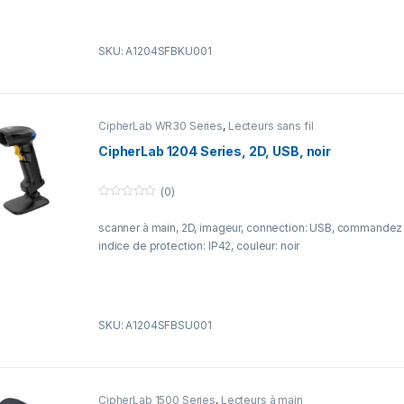
SKU: A1204SFBKU001
CipherLab WR30 Series
,
Lecteurs sans fil
CipherLab 1204 Series, 2D, USB, noir
(0)
0
o
scanner à main, 2D, imageur, connection: USB, commandez
u
t
indice de protection: IP42, couleur: noir
o
f
5
SKU: A1204SFBSU001
CipherLab 1500 Series
,
Lecteurs à main