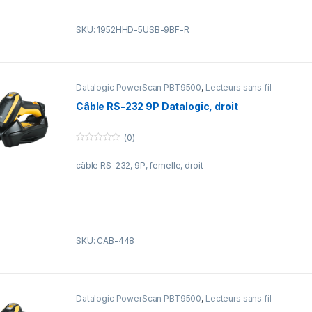
SKU: 1952HHD-5USB-9BF-R
Datalogic PowerScan PBT9500
,
Lecteurs sans fil
Câble RS-232 9P Datalogic, droit
(0)
0
o
câble RS-232, 9P, femelle, droit
u
t
o
f
5
SKU: CAB-448
Datalogic PowerScan PBT9500
,
Lecteurs sans fil