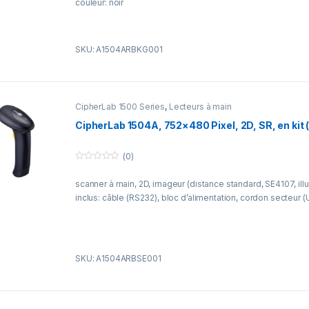
couleur: noir
5
SKU: A1504ARBKG001
CipherLab 1500 Series
,
Lecteurs à main
CipherLab 1504A, 752×480 Pixel, 2D, SR, en kit 
(0)
0
o
scanner à main, 2D, imageur (distance standard, SE4107, illu
u
t
inclus: câble (RS232), bloc d’alimentation, cordon secteur (U
o
f
5
SKU: A1504ARBSE001