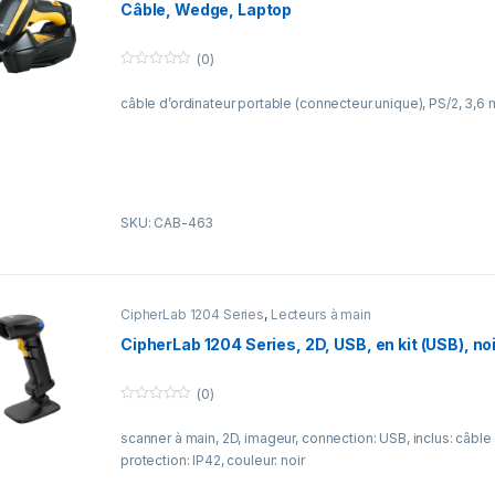
Câble, Wedge, Laptop
(0)
0
o
câble d’ordinateur portable (connecteur unique), PS/2, 3,6 m
u
t
o
f
5
SKU: CAB-463
CipherLab 1204 Series
,
Lecteurs à main
CipherLab 1204 Series, 2D, USB, en kit (USB), no
(0)
0
o
scanner à main, 2D, imageur, connection: USB, inclus: câble
u
t
protection: IP42, couleur: noir
o
f
5