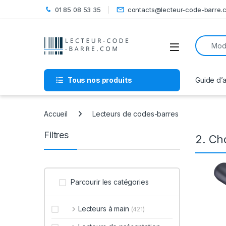
Skip to navigation
Skip to content
01 85 08 53 35
contacts@lecteur-code-barre.
Recherch
Open
Tous nos produits
Guide d’
Accueil
Lecteurs de codes-barres
Filtres
2. Ch
Parcourir les catégories
Lecteurs à main
(421)