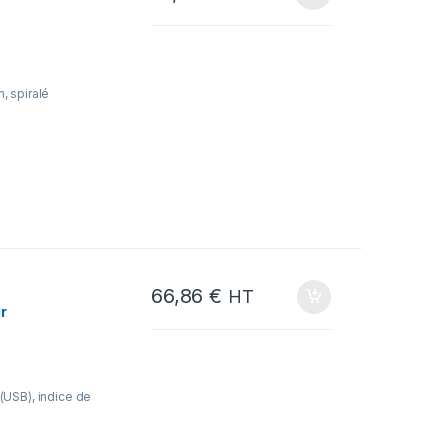
, spiralé
66,86
€
HT
ir
 (USB), indice de