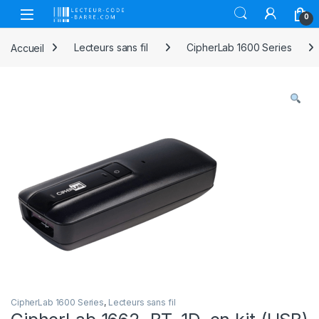
Skip to navigation
Skip to content
Open
0
Accueil
Lecteurs sans fil
CipherLab 1600 Series
CipherLab 1600 Series
,
Lecteurs sans fil