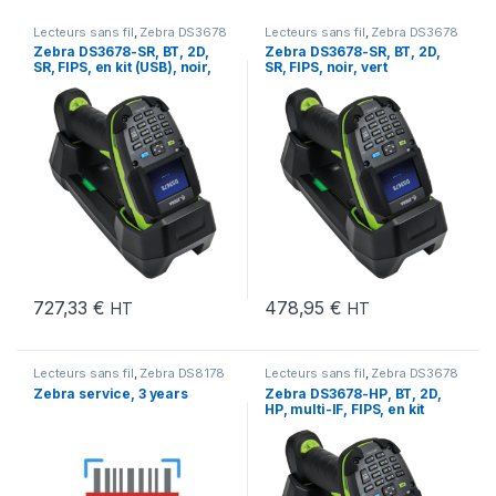
Lecteurs sans fil
,
Zebra DS3678
Lecteurs sans fil
,
Zebra DS3678
Zebra DS3678-SR, BT, 2D,
Zebra DS3678-SR, BT, 2D,
SR, FIPS, en kit (USB), noir,
SR, FIPS, noir, vert
vert
727,33
€
478,95
€
HT
HT
Lecteurs sans fil
,
Zebra DS8178
Lecteurs sans fil
,
Zebra DS3678
Zebra service, 3 years
Zebra DS3678-HP, BT, 2D,
HP, multi-IF, FIPS, en kit
(USB), noir, vert