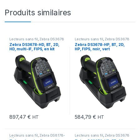
Produits similaires
Lecteurs sans fil
,
Zebra DS3678
Lecteurs sans fil
,
Zebra DS3678
Zebra DS3678-HD, BT, 2D,
Zebra DS3678-HP, BT, 2D,
HD, multi-IF, FIPS, en kit
HP, FIPS, noir, vert
(USB), noir, vert
897,47
€
584,79
€
HT
HT
Lecteurs sans fil
,
Zebra DS8178-
Lecteurs sans fil
,
Zebra DS3678
HC