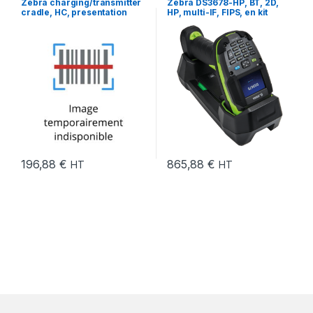
Zebra charging/transmitter
Zebra DS3678-HP, BT, 2D,
cradle, HC, presentation
HP, multi-IF, FIPS, en kit
mode
(USB), noir, vert
196,88
€
865,88
€
HT
HT