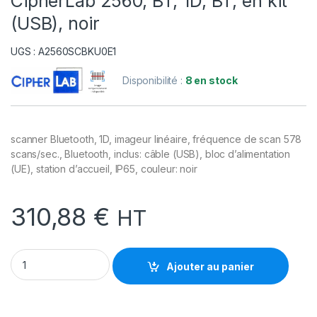
CipherLab 2560, BT, 1D, BT, en kit
(USB), noir
UGS : A2560SCBKU0E1
Disponibilité :
8 en stock
scanner Bluetooth, 1D, imageur linéaire, fréquence de scan 578
scans/sec., Bluetooth, inclus: câble (USB), bloc d’alimentation
(UE), station d’accueil, IP65, couleur: noir
310,88
€
HT
CipherLab 2560, BT, 1D, BT, en kit (USB), noir quantity
Ajouter au panier