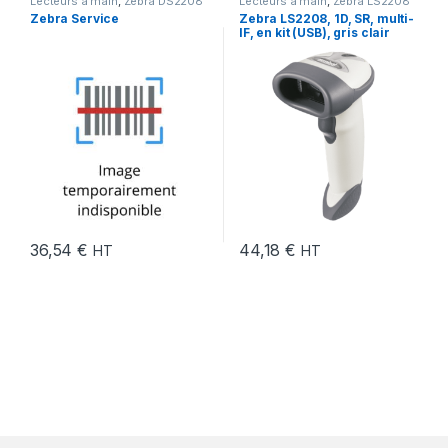
Lecteurs à main
,
Zebra DS2208
Lecteurs à main
,
Zebra LS2208
Zebra Service
Zebra LS2208, 1D, SR, multi-
IF, en kit (USB), gris clair
36,54
€
44,18
€
HT
HT