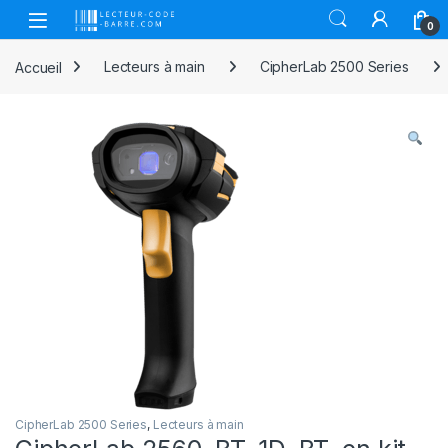
Skip to navigation
Skip to content
Open
0
Accueil
Lecteurs à main
CipherLab 2500 Series
CipherLab 2500 Series
,
Lecteurs à main