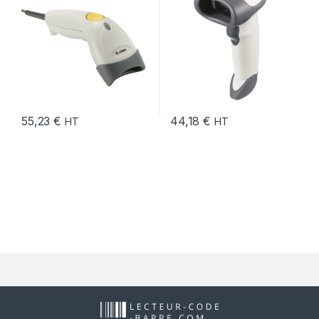
55,23
€
44,18
€
HT
HT