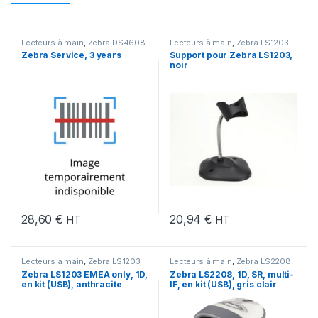
Lecteurs à main
,
Zebra DS4608
Lecteurs à main
,
Zebra LS1203
Zebra Service, 3 years
Support pour Zebra LS1203,
noir
28,60
€
20,94
€
HT
HT
Lecteurs à main
,
Zebra LS1203
Lecteurs à main
,
Zebra LS2208
Zebra LS1203 EMEA only, 1D,
Zebra LS2208, 1D, SR, multi-
en kit (USB), anthracite
IF, en kit (USB), gris clair