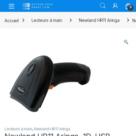
Skip to navigation
Skip to content
Open
0
Accueil
Lecteurs à main
Newland HR11 Aringa
N
Lecteurs à main
,
Newland HR11 Aringa